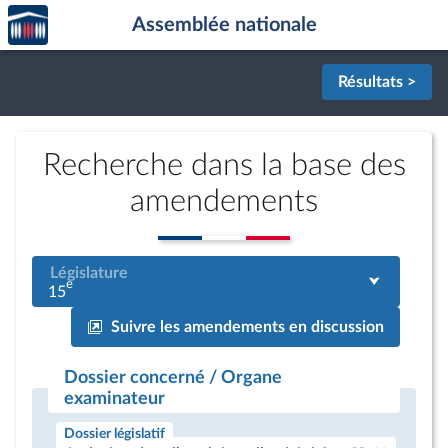
Accèder
Aller au contenu
Aller en bas de la page
Assemblée nationale
à la
page
d'accueil
Résultats >
Recherche dans la base des
amendements
Législature
e
15
Suivre les amendements en discussion
Dossier concerné / Organe
examinateur
Dossier législatif