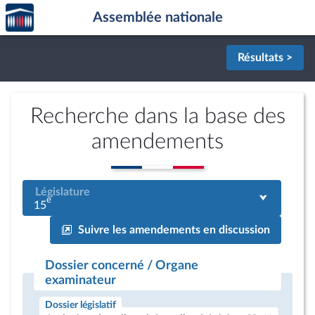
Accèder
Aller au contenu
Aller en bas de la page
Assemblée nationale
à la
page
d'accueil
Résultats >
Recherche dans la base des
amendements
Législature
e
15
Suivre les amendements en discussion
Dossier concerné / Organe
examinateur
Dossier législatif