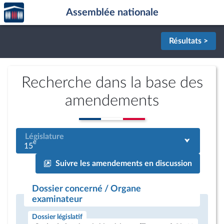
Accèder
Aller au contenu
Aller en bas de la page
Assemblée nationale
à la
page
d'accueil
Résultats >
Recherche dans la base des
amendements
Législature
e
15
Suivre les amendements en discussion
Dossier concerné / Organe
examinateur
Dossier législatif