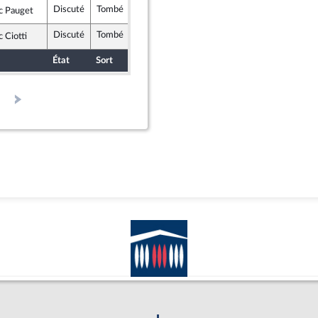
Discuté
Tombé
4 novembre 2020
Commission des lois constitutionnelles, de la législation et de l'administration générale de la République
c Pauget
ublicains
Discuté
Tombé
8 juillet 2020
Commission des lois constitutionnelles, de la législation et de l'administration générale de la République
c Ciotti
ublicains
État
Sort
Date d'examen
Examiné par