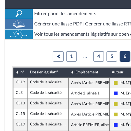
Filtrer parmi les amendements
Générer une liasse PDF
Générer une liasse RT
Voir tous les amendements législatifs sur open 
1
...
4
5
6
n°
Dossier législatif
Emplacement
Auteur
CL19
Code de la sécurité intérieure
Après l'Article PREMIER
M. M'j
Agir en
CL3
Code de la sécurité intérieure
Article 2, alinéa 1
M. Éri
Les Rép
CL13
Code de la sécurité intérieure
Après l'Article PREMIER
M. M'j
Agir en
CL15
Code de la sécurité intérieure
Après l'Article PREMIER
M. M'j
Agir en
CL19
Code de la sécurité intérieure
Article PREMIER, alinéa 6
M. Éri
Les Rép