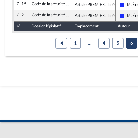
CL15
Code de la sécurité intérieure
Article PREMIER, alinéa 6
M. Éri
Les Rép
CL2
Code de la sécurité intérieure
Article PREMIER, alinéa 1
M. Éri
Les Rép
n°
Dossier législatif
Emplacement
Auteur
1
...
4
5
6