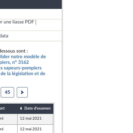
r une liasse PDF
data
essous sont :
olider notre modèle de
mpiers, n° 3162
des sapeurs-pompiers
de la législation et de
45
ort
Date d'examen
Date de dépôt
iré
12 mai 2021
21 avril 2021
iré
12 mai 2021
18 avril 2021