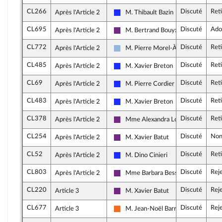
CL266
Discuté
Ret
Après l'Article 2
M. Thibault Bazin
Les Républicains
CL695
Discuté
Ado
Après l'Article 2
M. Bertrand Bouyx
La République en Marche
CL772
Discuté
Ret
Après l'Article 2
M. Pierre Morel-À-L'Huissier
UDI et Indépendants
CL485
Discuté
Ret
Après l'Article 2
M. Xavier Breton
Les Républicains
CL69
Discuté
Ret
Après l'Article 2
M. Pierre Cordier
Les Républicains
CL483
Discuté
Ret
Après l'Article 2
M. Xavier Breton
Les Républicains
CL378
Discuté
Ret
Après l'Article 2
Mme Alexandra Louis
La République en Marche
CL254
Discuté
Non
Après l'Article 2
M. Xavier Batut
La République en Marche
CL52
Discuté
Ret
Après l'Article 2
M. Dino Cinieri
Les Républicains
CL803
Discuté
Rej
Après l'Article 2
Mme Barbara Bessot Ballot
La République en Marche
CL220
Discuté
Rej
Article 3
M. Xavier Batut
La République en Marche
CL677
Discuté
Rej
Article 3
M. Jean-Noël Barrot
Mouvement Démocrate (MoDem) et