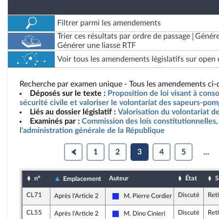
Filtrer parmi les amendements
Trier ces résultats par ordre de passage
Génére
Générer une liasse RTF
Voir tous les amendements législatifs sur open 
Recherche par examen unique - Tous les amendements ci-d
Déposés sur le texte :
Proposition de loi visant à cons
sécurité civile et valoriser le volontariat des sapeurs-po
Liés au dossier législatif :
Valorisation du volontariat 
Examinés par :
Commission des lois constitutionnelles, 
l'administration générale de la République
1
2
3
4
5
...
n°
Auteur
État
S
Emplacement
CL71
Discuté
Ret
Après l'Article 2
M. Pierre Cordier
Les Républicains
CL55
Discuté
Ret
Après l'Article 2
M. Dino Cinieri
Les Républicains