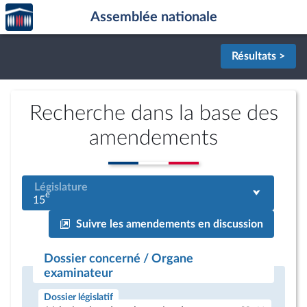
Accèder
Aller au contenu
Aller en bas de la page
Assemblée nationale
à la
page
d'accueil
Résultats >
Recherche dans la base des
amendements
Législature
e
15
Suivre les amendements en discussion
Dossier concerné / Organe
examinateur
Dossier législatif