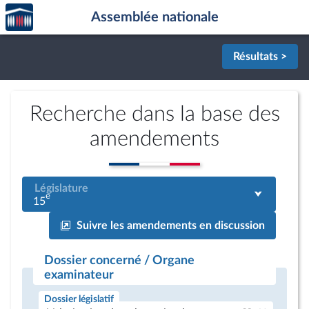
Accèder
Aller au contenu
Aller en bas de la page
Assemblée nationale
à la
page
d'accueil
Résultats >
Recherche dans la base des
amendements
Législature
e
15
Suivre les amendements en discussion
Dossier concerné / Organe
examinateur
Dossier législatif