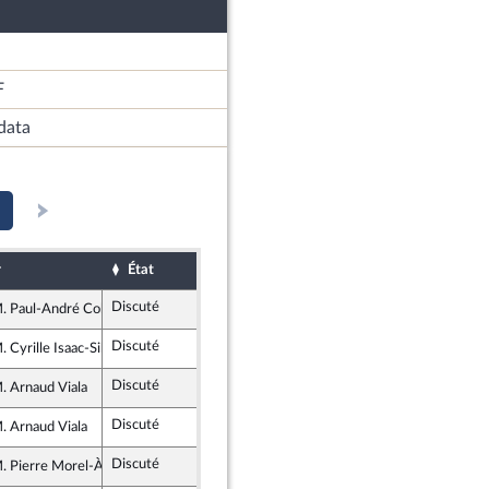
F
data
r
État
Sort
Date d'examen
Exam
Discuté
Rejeté
27 mai 2021
. Paul-André Colombani
ertés et Territoires
Discuté
Rejeté
27 mai 2021
. Cyrille Isaac-Sibille
uvement Démocrate (MoDem) et Démocrates apparentés
Discuté
Rejeté
27 mai 2021
. Arnaud Viala
 Républicains
Discuté
Rejeté
27 mai 2021
. Arnaud Viala
 Républicains
Discuté
Retiré
27 mai 2021
. Pierre Morel-À-L'Huissier
 et Indépendants