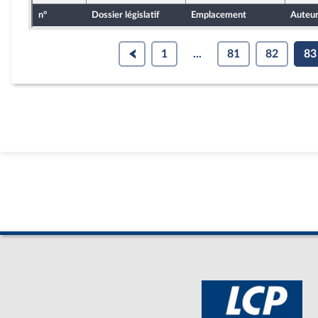
n°
Dossier législatif
Emplacement
Auteu
1
...
81
82
83