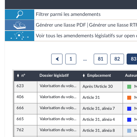
Filtrer parmi les amendements
Générer une liasse PDF
Générer une liasse RT
Voir tous les amendements législatifs sur open 
1
...
81
82
83
n°
Dossier législatif
Emplacement
Auteu
623
Valorisation du volontariat des sapeurs-pompiers
Après l'Article 30
M
Lib
406
Valorisation du volontariat des sapeurs-pompiers
Article 31
M
Mo
666
Valorisation du volontariat des sapeurs-pompiers
Article 31, alinéa 7
M
Les
665
Valorisation du volontariat des sapeurs-pompiers
Article 31, alinéa 4
M
Les
762
Valorisation du volontariat des sapeurs-pompiers
Article 31, alinéa 8
M
UDI