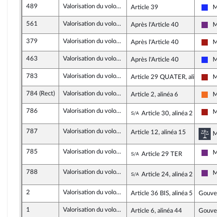
489
Valorisation du volontariat des sapeurs-pompiers
Article 39
M
Les
561
Valorisation du volontariat des sapeurs-pompiers
Après l'Article 40
M
La 
379
Valorisation du volontariat des sapeurs-pompiers
Après l'Article 40
M
Gau
463
Valorisation du volontariat des sapeurs-pompiers
Après l'Article 40
M
Les
783
Valorisation du volontariat des sapeurs-pompiers
Article 29 QUATER, alinéa 1
M
Gau
784 (Rect)
Valorisation du volontariat des sapeurs-pompiers
Article 2, alinéa 6
M
Mo
786
Valorisation du volontariat des sapeurs-pompiers
Sous-amendement de
M
Article 30, alinéa 2
Gau
787
Valorisation du volontariat des sapeurs-pompiers
Article 12, alinéa 15
Co
M
785
Valorisation du volontariat des sapeurs-pompiers
Sous-amendement de
M
Article 29 TER
La 
788
Valorisation du volontariat des sapeurs-pompiers
Sous-amendement de
M
Article 24, alinéa 2
La 
2
Valorisation du volontariat des sapeurs-pompiers
Article 36 BIS, alinéa 5
Gouve
1
Valorisation du volontariat des sapeurs-pompiers
Article 6, alinéa 44
Gouve