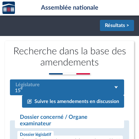
Accèder
Aller au contenu
Aller en bas de la page
Assemblée nationale
à la
page
d'accueil
Résultats >
Recherche dans la base des
amendements
Législature
e
15
Suivre les amendements en discussion
Dossier concerné / Organe
examinateur
Dossier législatif