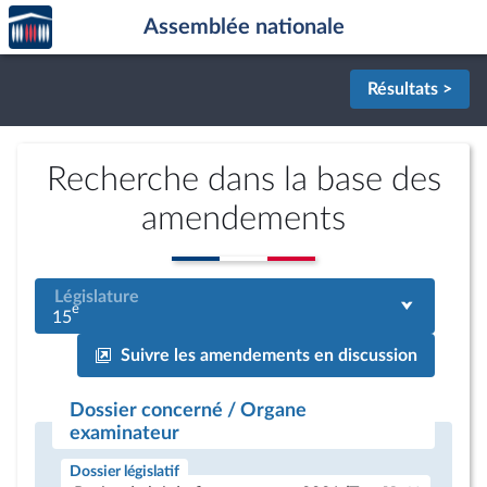
Accèder
Aller au contenu
Aller en bas de la page
Assemblée nationale
à la
page
d'accueil
Résultats >
Recherche dans la base des
amendements
Législature
e
15
Suivre les amendements en discussion
Dossier concerné / Organe
examinateur
Dossier législatif