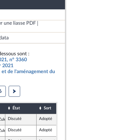
r une liasse PDF
data
essous sont :
2021, n° 3360
ur 2021
 et de l'aménagement du
6
État
Sort
Date d'examen
Date de dépôt
Discuté
Adopté
5 octobre 2020
2 octobre 2020
ulesi
n Marche
Discuté
Adopté
5 octobre 2020
2 octobre 2020
ulesi
n Marche