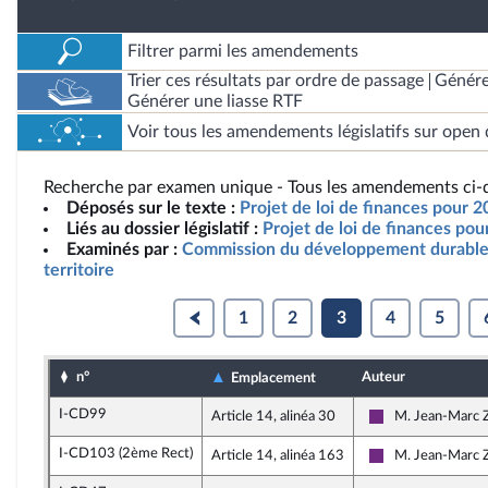
Filtrer parmi les amendements
Trier ces résultats par ordre de passage
Génére
Générer une liasse RTF
Voir tous les amendements législatifs sur open 
Recherche par examen unique - Tous les amendements ci-d
Déposés sur le texte :
Projet de loi de finances pour 
Liés au dossier législatif :
Projet de loi de finances po
Examinés par :
Commission du développement durable
territoire
1
2
3
4
5
n°
Auteur
Emplacement
I-CD99
Article 14, alinéa 30
M. Jean-Marc Z
La République e
I-CD103 (2ème Rect)
Article 14, alinéa 163
M. Jean-Marc Z
La République e