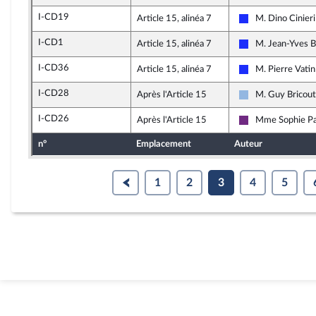
I-CD19
Article 15, alinéa 7
M. Dino Cinieri
Les Républicains
I-CD1
Article 15, alinéa 7
M. Jean-Yves 
Les Républicains
I-CD36
Article 15, alinéa 7
M. Pierre Vatin
Les Républicains
I-CD28
Après l'Article 15
M. Guy Bricout
UDI et Indépend
I-CD26
Après l'Article 15
Mme Sophie Pa
La République e
n°
Emplacement
Auteur
1
2
3
4
5