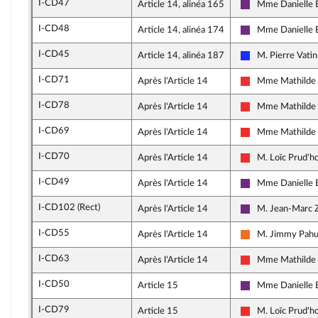
I-CD47
Article 14, alinéa 165
Mme Danielle B
La République e
I-CD48
Article 14, alinéa 174
Mme Danielle B
La République e
I-CD45
Article 14, alinéa 187
M. Pierre Vatin
Les Républicains
I-CD71
Après l'Article 14
Mme Mathilde 
La France insoum
I-CD78
Après l'Article 14
Mme Mathilde 
La France insoum
I-CD69
Après l'Article 14
Mme Mathilde 
La France insoum
I-CD70
Après l'Article 14
M. Loïc Prud'
La France insoum
I-CD49
Après l'Article 14
Mme Danielle B
La République e
I-CD102 (Rect)
Après l'Article 14
M. Jean-Marc Z
La République e
I-CD55
Après l'Article 14
M. Jimmy Pah
Mouvement Démo
I-CD63
Après l'Article 14
Mme Mathilde 
La France insoum
I-CD50
Article 15
Mme Danielle B
La République e
I-CD79
Article 15
M. Loïc Prud'
La France insoum