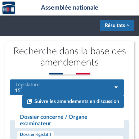
Accèder
Aller au contenu
Aller en bas de la page
Assemblée nationale
à la
page
d'accueil
Résultats >
Recherche dans la base des
amendements
Législature
e
15
Suivre les amendements en discussion
Dossier concerné / Organe
examinateur
Dossier législatif