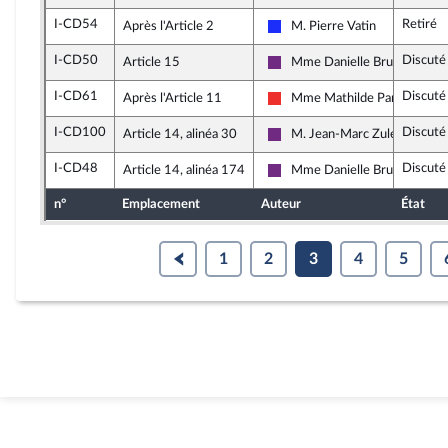
I-CD54
Retiré
Après l'Article 2
M. Pierre Vatin
Les Républicains
I-CD50
Discuté
Article 15
Mme Danielle Brulebois
La République en Marche
I-CD61
Discuté
Après l'Article 11
Mme Mathilde Panot
La France insoumise
I-CD100
Discuté
Article 14, alinéa 30
M. Jean-Marc Zulesi
La République en Marche
I-CD48
Discuté
Article 14, alinéa 174
Mme Danielle Brulebois
La République en Marche
n°
Emplacement
Auteur
État
1
2
3
4
5