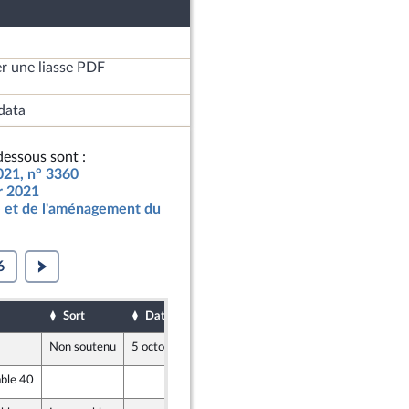
r une liasse PDF
data
essous sont :
2021, n° 3360
ur 2021
 et de l'aménagement du
6
Sort
Date d'examen
Date de dépôt
Non soutenu
5 octobre 2020
1 octobre 2020
able 40
1 octobre 2020