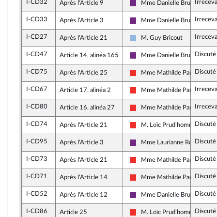
I-CD32
Irrecev
Après l'Article 9
Mme Danielle Brulebois
La République en Marche
I-CD33
Irrecev
Après l'Article 3
Mme Danielle Brulebois
La République en Marche
I-CD27
Irrecev
Après l'Article 21
M. Guy Bricout
UDI et Indépendants
I-CD47
Discuté
Article 14, alinéa 165
Mme Danielle Brulebois
La République en Marche
I-CD75
Discuté
Après l'Article 25
Mme Mathilde Panot
La France insoumise
I-CD67
Irrecev
Article 17, alinéa 2
Mme Mathilde Panot
La France insoumise
I-CD80
Irrecev
Article 16, alinéa 27
Mme Mathilde Panot
La France insoumise
I-CD74
Discuté
Après l'Article 21
M. Loïc Prud'homme
La France insoumise
I-CD95
Discuté
Après l'Article 3
Mme Laurianne Rossi
La République en Marche
I-CD73
Discuté
Après l'Article 21
Mme Mathilde Panot
La France insoumise
I-CD71
Discuté
Après l'Article 14
Mme Mathilde Panot
La France insoumise
I-CD52
Discuté
Après l'Article 12
Mme Danielle Brulebois
La République en Marche
I-CD86
Discuté
Article 25
M. Loïc Prud'homme
La France insoumise