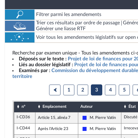
Filtrer parmi les amendements
Trier ces résultats par ordre de passage
Génére
Générer une liasse RTF
Voir tous les amendements législatifs sur open 
Recherche par examen unique - Tous les amendements ci-d
Déposés sur le texte :
Projet de loi de finances pour 
Liés au dossier législatif :
Projet de loi de finances po
Examinés par :
Commission du développement durable
territoire
1
2
3
4
5
n°
Emplacement
Auteur
État
I-CD36
Discuté
Article 15, alinéa 7
M. Pierre Vatin
Les Républicains
I-CD44
Irrecev
Après l'Article 23
M. Pierre Vatin
Les Républicains