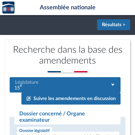
Accèder
Aller au contenu
Aller en bas de la page
Assemblée nationale
à la
page
d'accueil
Résultats >
Recherche dans la base des
amendements
Législature
e
15
Suivre les amendements en discussion
Dossier concerné / Organe
examinateur
Dossier législatif