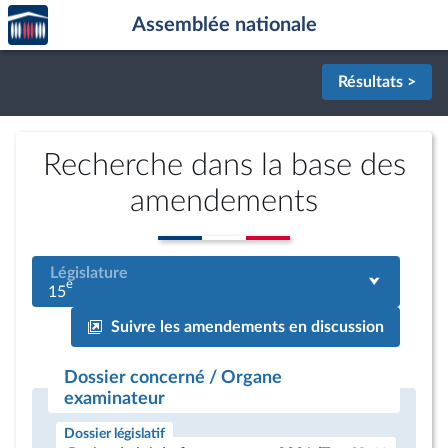
Accèder
Aller au contenu
Aller en bas de la page
Assemblée nationale
à la
page
d'accueil
Résultats >
Recherche dans la base des
amendements
Législature
e
15
Suivre les amendements en discussion
Dossier concerné / Organe
examinateur
Dossier législatif