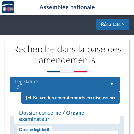
Accèder
Aller au contenu
Aller en bas de la page
Assemblée nationale
à la
page
d'accueil
Résultats >
Recherche dans la base des
amendements
Législature
e
15
Suivre les amendements en discussion
Dossier concerné / Organe
examinateur
Dossier législatif