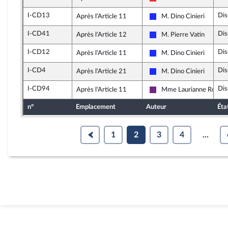
La France insoumise
I-CD13
Dis
Après l'Article 11
M. Dino Cinieri
Les Républicains
I-CD41
Dis
Après l'Article 12
M. Pierre Vatin
Les Républicains
I-CD12
Dis
Après l'Article 11
M. Dino Cinieri
Les Républicains
I-CD4
Dis
Après l'Article 21
M. Dino Cinieri
Les Républicains
I-CD94
Dis
Après l'Article 11
Mme Laurianne Rossi
La République en March
n°
Emplacement
Auteur
Éta
1
2
3
4
...