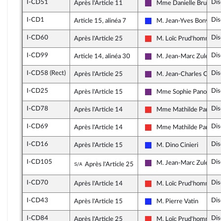
I-CD51
Dis
Après l'Article 11
Mme Danielle Bruleboi
La République en March
I-CD1
Dis
Article 15, alinéa 7
M. Jean-Yves Bony
Les Républicains
I-CD60
Dis
Après l'Article 25
M. Loïc Prud'homme
La France insoumise
I-CD99
Dis
Article 14, alinéa 30
M. Jean-Marc Zulesi
La République en March
I-CD58 (Rect)
Dis
Après l'Article 25
M. Jean-Charles Colas
La République en March
I-CD25
Dis
Après l'Article 15
Mme Sophie Panonacle
La République en March
I-CD78
Dis
Après l'Article 14
Mme Mathilde Panot
La France insoumise
I-CD69
Dis
Après l'Article 14
Mme Mathilde Panot
La France insoumise
I-CD16
Dis
Après l'Article 15
M. Dino Cinieri
Les Républicains
I-CD105
Dis
Sous-amendement de l'amendement 
M. Jean-Marc Zulesi
Après l'Article 25
La République en March
I-CD70
Dis
Après l'Article 14
M. Loïc Prud'homme
La France insoumise
I-CD43
Dis
Après l'Article 15
M. Pierre Vatin
Les Républicains
I-CD84
Dis
Après l'Article 25
M. Loïc Prud'homme