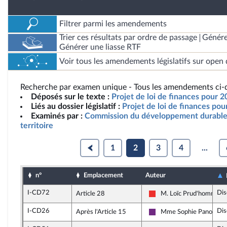
Filtrer parmi les amendements
Trier ces résultats par ordre de passage
Génére
Générer une liasse RTF
Voir tous les amendements législatifs sur open 
Recherche par examen unique - Tous les amendements ci-d
Déposés sur le texte :
Projet de loi de finances pour 
Liés au dossier législatif :
Projet de loi de finances po
Examinés par :
Commission du développement durable
territoire
1
2
3
4
...
n°
Emplacement
Auteur
I-CD72
Dis
Article 28
M. Loïc Prud'homme
La France insoumise
I-CD26
Dis
Après l'Article 15
Mme Sophie Panonacle
La République en March