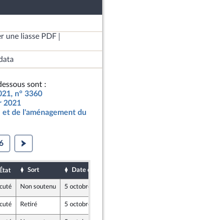
r une liasse PDF
data
essous sont :
2021, n° 3360
ur 2021
 et de l'aménagement du
6
Sort
Date d'examen
Date de dépôt
État
cuté
Non soutenu
5 octobre 2020
2 octobre 2020
cuté
Retiré
5 octobre 2020
1 octobre 2020
e