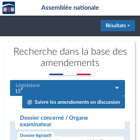
Accèder
Aller au contenu
Aller en bas de la page
Assemblée nationale
à la
page
d'accueil
Résultats >
Recherche dans la base des
amendements
Législature
e
15
Suivre les amendements en discussion
Dossier concerné / Organe
examinateur
Dossier législatif