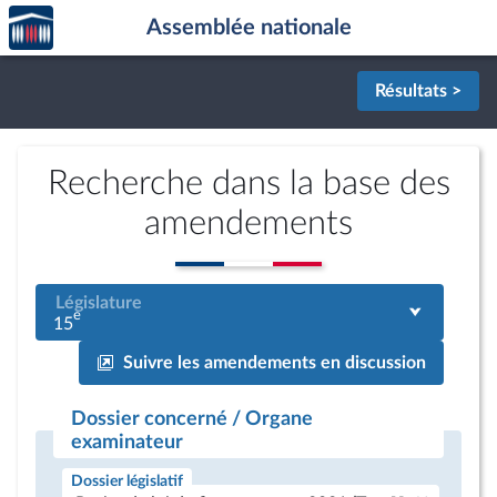
Accèder
Aller au contenu
Aller en bas de la page
Assemblée nationale
à la
page
d'accueil
Résultats >
Recherche dans la base des
amendements
Législature
e
15
Suivre les amendements en discussion
Dossier concerné / Organe
examinateur
Dossier législatif