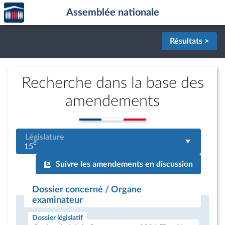
Accèder
Aller au contenu
Aller en bas de la page
Assemblée nationale
à la
page
d'accueil
Résultats >
Recherche dans la base des
amendements
Législature
e
15
Suivre les amendements en discussion
Dossier concerné / Organe
examinateur
Dossier législatif