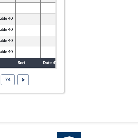
2 octobre 2020
vable 40
2 octobre 2020
em) et Démocrates apparentés
vable 40
1 octobre 2020
vable 40
2 octobre 2020
vable 40
1 octobre 2020
Sort
Date d'examen
Date de dépôt
74