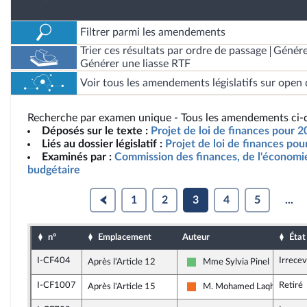
Filtrer parmi les amendements
Trier ces résultats par ordre de passage
Génére
Générer une liasse RTF
Voir tous les amendements législatifs sur open 
Recherche par examen unique - Tous les amendements ci-d
Déposés sur le texte :
Projet de loi de finances pour 
Liés au dossier législatif :
Projet de loi de finances po
Examinés par :
Commission des finances, de l'économie
budgétaire
1
2
3
4
5
...
n°
Emplacement
Auteur
État
I-CF404
Irrece
Après l'Article 12
Mme Sylvia Pinel
Libertés et Territoires
I-CF1007
Retiré
Après l'Article 15
M. Mohamed Laqhila
Mouvement Démocrate (MoD