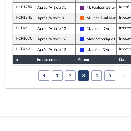
I-CF1254
Retiré
Après l'Article 31
M. Raphaël Gérard
La République en Marche
I-CF1345
Irrece
Après l'Article 8
M. Jean-Paul Mattei
Mouvement Démocrate (MoD
I-CF461
Irrece
Après l'Article 12
M. Julien Dive
Les Républicains
I-CF1070
Irrece
Après l'Article 16
Mme Véronique Louwagie
Les Républicains
I-CF462
Irrece
Après l'Article 12
M. Julien Dive
Les Républicains
n°
Emplacement
Auteur
État
1
2
3
4
5
...