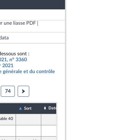
r une liasse PDF
data
essous sont :
2021, n° 3360
ur 2021
 générale et du contrôle
74
Date d'examen
Date de dépôt
Sort
vable 40
1 octobre 2020
2 octobre 2020
em) et Démocrates apparentés