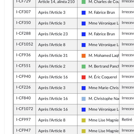
I-CF729
Irrecev
Article 14, alinéa 210
M. Charles de Courson
Libertés et Territoires
I-CF307
Irrece
Après l'Article 3
M. Fabrice Brun
Les Républicains
I-CF350
Irrece
Après l'Article 3
Mme Véronique Louwagie
Les Républicains
I-CF288
Irrece
Après l'Article 23
M. Fabrice Brun
Les Républicains
I-CF1052
Irrece
Après l'Article 8
Mme Véronique Louwagie
Les Républicains
I-CF936
Irrece
Après l'Article 31
M. Mohamed Laqhila
Mouvement Démocrate (MoD
I-CF551
Irrece
Après l'Article 2
M. Bertrand Pancher
Libertés et Territoires
I-CF940
Irrece
Après l'Article 16
M. Éric Coquerel
La France insoumise
I-CF226
Irrece
Après l'Article 3
Mme Marie-Christine Dall
Les Républicains
I-CF840
Irrece
Après l'Article 16
M. Christophe Naegelen
UDI et Indépendants
I-CF1072
Irrece
Après l'Article 16
Mme Véronique Louwagie
Les Républicains
I-CF997
Retiré
Après l'Article 8
Mme Lise Magnier
Agir ensemble
I-CF947
Irrece
Après l'Article 8
Mme Lise Magnier
Agir ensemble