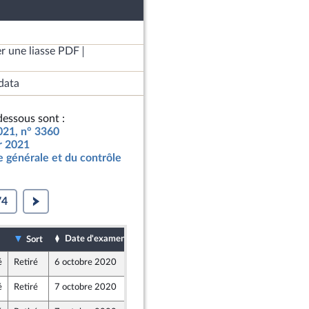
r une liasse PDF
data
essous sont :
2021, n° 3360
ur 2021
 générale et du contrôle
74
Date d'examen
Date de dépôt
Sort
é
Retiré
6 octobre 2020
2 octobre 2020
em) et Démocrates apparentés
é
Retiré
7 octobre 2020
30 septembre 2020
oz