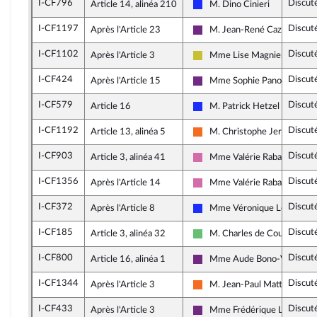
I-CF796
Discut
Article 14, alinéa 210
M. Dino Cinieri
Les Républicains
I-CF1197
Discut
Après l'Article 23
M. Jean-René Cazeneuve
La République en Marche
I-CF1102
Discut
Après l'Article 3
Mme Lise Magnier
Agir ensemble
I-CF424
Discut
Après l'Article 15
Mme Sophie Panonacle
La République en Marche
I-CF579
Discut
Article 16
M. Patrick Hetzel
Les Républicains
I-CF1192
Discut
Article 13, alinéa 5
M. Christophe Jerretie
Mouvement Démocrate (MoD
I-CF903
Discut
Article 3, alinéa 41
Mme Valérie Rabault
Socialistes et apparentés
I-CF1356
Discut
Après l'Article 14
Mme Valérie Rabault
Socialistes et apparentés
I-CF372
Discut
Après l'Article 8
Mme Véronique Louwagie
Les Républicains
I-CF185
Discut
Article 3, alinéa 32
M. Charles de Courson
Libertés et Territoires
I-CF800
Discut
Article 16, alinéa 1
Mme Aude Bono-Vandorm
La République en Marche
I-CF1344
Discut
Après l'Article 3
M. Jean-Paul Mattei
Mouvement Démocrate (MoD
I-CF433
Discut
Après l'Article 3
Mme Frédérique Lardet
La République en Marche