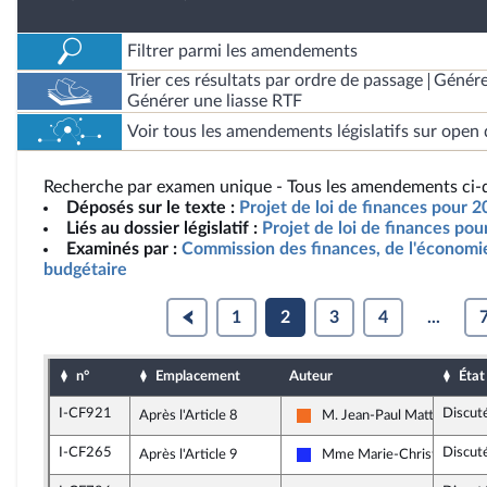
Filtrer parmi les amendements
Trier ces résultats par ordre de passage
Génére
Générer une liasse RTF
Voir tous les amendements législatifs sur open 
Recherche par examen unique - Tous les amendements ci-d
Déposés sur le texte :
Projet de loi de finances pour 
Liés au dossier législatif :
Projet de loi de finances po
Examinés par :
Commission des finances, de l'économie
budgétaire
1
2
3
4
...
n°
Emplacement
Auteur
État
I-CF921
Discut
Après l'Article 8
M. Jean-Paul Mattei
Mouvement Démocrate (MoD
I-CF265
Discut
Après l'Article 9
Mme Marie-Christine Dall
Les Républicains