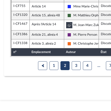
I-CF755
Discut
Article 14
Mme Marie-Christine Dall
Les Républicains
I-CF1320
Discut
Article 15, alinéa 48
M. Matthieu Orphelin
Écologie Démocratie Solidar
I-CF1467
Discut
Après l'Article 14
Commission du dével
M. Jean-Marc Zulesi, rapp
I-CF1386
Discut
Article 21, alinéa 4
M. Pierre Person
La République en Marche
I-CF1338
Discut
Article 3, alinéa 2
M. Christophe Jerretie
Mouvement Démocrate (MoD
n°
Emplacement
Auteur
État
1
2
3
4
...