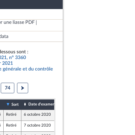
r une liasse PDF
data
essous sont :
2021, n° 3360
ur 2021
 générale et du contrôle
74
Date d'examen
Date de dépôt
Sort
é
Retiré
6 octobre 2020
2 octobre 2020
é
Retiré
7 octobre 2020
2 octobre 2020
em) et Démocrates apparentés