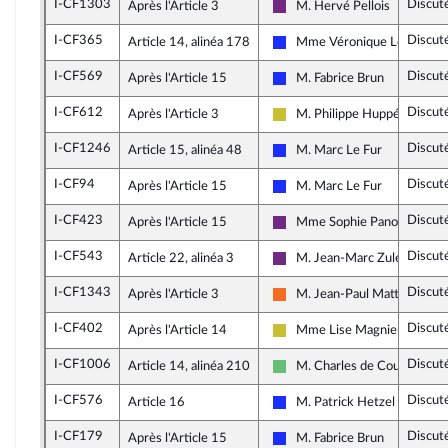
I-CF1303
Discut
Après l'Article 3
M. Hervé Pellois
La République en Marche
I-CF365
Discut
Article 14, alinéa 178
Mme Véronique Louwagie
Les Républicains
I-CF569
Discut
Après l'Article 15
M. Fabrice Brun
Les Républicains
I-CF612
Discut
Après l'Article 3
M. Philippe Huppé
Agir ensemble
I-CF1246
Discut
Article 15, alinéa 48
M. Marc Le Fur
Les Républicains
I-CF94
Discut
Après l'Article 15
M. Marc Le Fur
Les Républicains
I-CF423
Discut
Après l'Article 15
Mme Sophie Panonacle
La République en Marche
I-CF543
Discut
Article 22, alinéa 3
M. Jean-Marc Zulesi
La République en Marche
I-CF1343
Discut
Après l'Article 3
M. Jean-Paul Mattei
Mouvement Démocrate (MoD
I-CF402
Discut
Après l'Article 14
Mme Lise Magnier
Agir ensemble
I-CF1006
Discut
Article 14, alinéa 210
M. Charles de Courson
Libertés et Territoires
I-CF576
Discut
Article 16
M. Patrick Hetzel
Les Républicains
I-CF179
Discut
Après l'Article 15
M. Fabrice Brun
Les Républicains