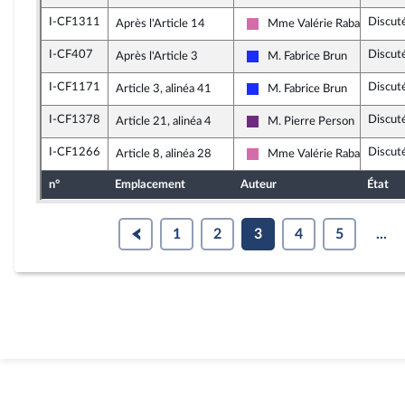
I-CF1311
Discut
Après l'Article 14
Mme Valérie Rabault
Socialistes et apparentés
I-CF407
Discut
Après l'Article 3
M. Fabrice Brun
Les Républicains
I-CF1171
Discut
Article 3, alinéa 41
M. Fabrice Brun
Les Républicains
I-CF1378
Discut
Article 21, alinéa 4
M. Pierre Person
La République en Marche
I-CF1266
Discut
Article 8, alinéa 28
Mme Valérie Rabault
Socialistes et apparentés
n°
Emplacement
Auteur
État
1
2
3
4
5
...