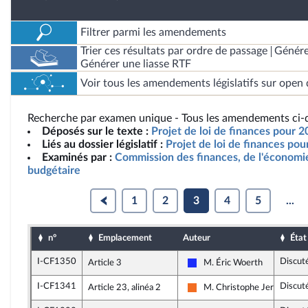
Filtrer parmi les amendements
Trier ces résultats par ordre de passage
Génére
Générer une liasse RTF
Voir tous les amendements législatifs sur open 
Recherche par examen unique - Tous les amendements ci-d
Déposés sur le texte :
Projet de loi de finances pour 
Liés au dossier législatif :
Projet de loi de finances po
Examinés par :
Commission des finances, de l'économie
budgétaire
1
2
3
4
5
...
n°
Emplacement
Auteur
État
I-CF1350
Discut
Article 3
M. Éric Woerth
Les Républicains
I-CF1341
Discut
Article 23, alinéa 2
M. Christophe Jerretie
Mouvement Démocrate (MoD