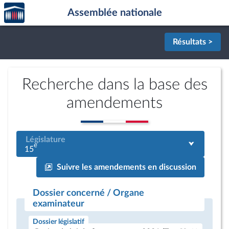
Accèder
Aller au contenu
Aller en bas de la page
Assemblée nationale
à la
page
d'accueil
Résultats >
Recherche dans la base des
amendements
Législature
e
15
Suivre les amendements en discussion
Dossier concerné / Organe
examinateur
Dossier législatif