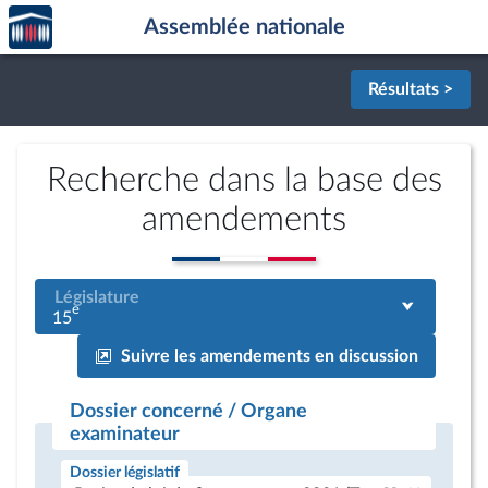
Accèder
Aller au contenu
Aller en bas de la page
Assemblée nationale
à la
page
d'accueil
Résultats >
Recherche dans la base des
amendements
Législature
e
15
Suivre les amendements en discussion
Dossier concerné / Organe
examinateur
Dossier législatif