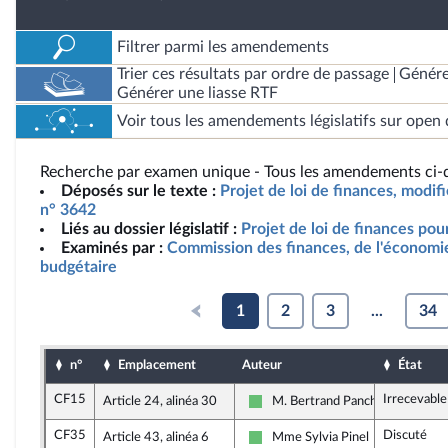
Filtrer parmi les amendements
Trier ces résultats par ordre de passage
Génére
Générer une liasse RTF
Voir tous les amendements législatifs sur open 
Recherche par examen unique - Tous les amendements ci-d
Déposés sur le texte :
Projet de loi de finances, modif
n° 3642
Liés au dossier législatif :
Projet de loi de finances po
Examinés par :
Commission des finances, de l'économie
budgétaire
1
2
3
...
34
n°
Emplacement
Auteur
État
CF15
Irrecevable
Article 24, alinéa 30
M. Bertrand Pancher
Libertés et Territoires
CF35
Discuté
Article 43, alinéa 6
Mme Sylvia Pinel
Libertés et Territoires