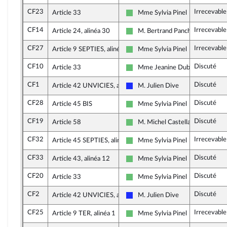
CF23
Irrecevabl
Article 33
Mme Sylvia Pinel
Libertés et Territoires
CF14
Irrecevable
Article 24, alinéa 30
M. Bertrand Pancher
Libertés et Territoires
CF27
Irrecevable
Article 9 SEPTIES, alinéa 2
Mme Sylvia Pinel
Libertés et Territoires
CF10
Discuté
Article 33
Mme Jeanine Dubié
Libertés et Territoires
CF1
Discuté
Article 42 UNVICIES, alinéa 1
M. Julien Dive
Les Républicains
CF28
Discuté
Article 45 BIS
Mme Sylvia Pinel
Libertés et Territoires
CF19
Discuté
Article 58
M. Michel Castellani
Libertés et Territoires
CF32
Irrecevable
Article 45 SEPTIES, alinéa 2
Mme Sylvia Pinel
Libertés et Territoires
CF33
Discuté
Article 43, alinéa 12
Mme Sylvia Pinel
Libertés et Territoires
CF20
Discuté
Article 33
Mme Sylvia Pinel
Libertés et Territoires
CF2
Discuté
Article 42 UNVICIES, alinéa 1
M. Julien Dive
Les Républicains
CF25
Irrecevable
Article 9 TER, alinéa 1
Mme Sylvia Pinel
Libertés et Territoires