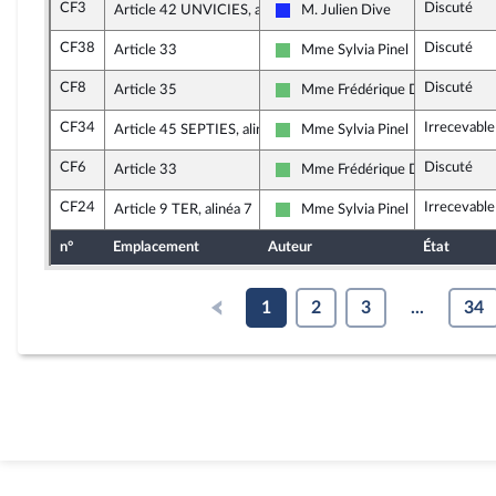
CF3
Discuté
Article 42 UNVICIES, alinéa 12
M. Julien Dive
Les Républicains
CF38
Discuté
Article 33
Mme Sylvia Pinel
Libertés et Territoires
CF8
Discuté
Article 35
Mme Frédérique Dumas
Libertés et Territoires
CF34
Irrecevable
Article 45 SEPTIES, alinéa 2
Mme Sylvia Pinel
Libertés et Territoires
CF6
Discuté
Article 33
Mme Frédérique Dumas
Libertés et Territoires
CF24
Irrecevable
Article 9 TER, alinéa 7
Mme Sylvia Pinel
Libertés et Territoires
n°
Emplacement
Auteur
État
1
2
3
...
34