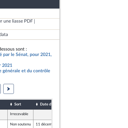
r une liasse PDF
data
essous sont :
ié par le Sénat, pour 2021,
ur 2021
 générale et du contrôle
Sort
Date d'examen
Date de dépôt
Irrecevable
9 décembre 2020
Non soutenu
11 décembre 2020
9 décembre 2020