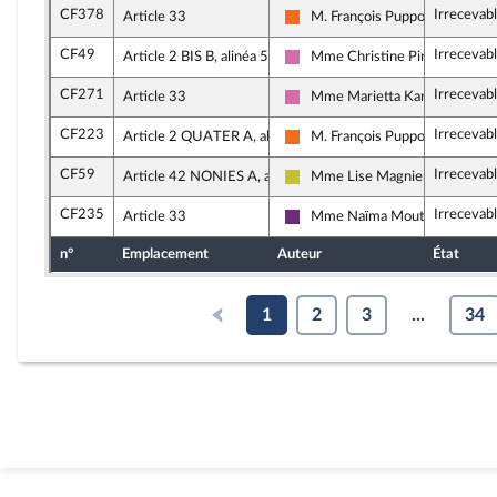
CF378
Irrecevab
Article 33
M. François Pupponi
Mouvement Démocrate (MoDem
CF49
Irrecevab
Article 2 BIS B, alinéa 5
Mme Christine Pirès Beaune
Socialistes et apparentés
CF271
Irrecevab
Article 33
Mme Marietta Karamanli
Socialistes et apparentés
CF223
Irrecevab
Article 2 QUATER A, alinéa 3
M. François Pupponi
Mouvement Démocrate (MoDem
CF59
Irrecevab
Article 42 NONIES A, alinéa 12
Mme Lise Magnier
Agir ensemble
CF235
Irrecevab
Article 33
Mme Naïma Moutchou
La République en Marche
n°
Emplacement
Auteur
État
1
2
3
...
34