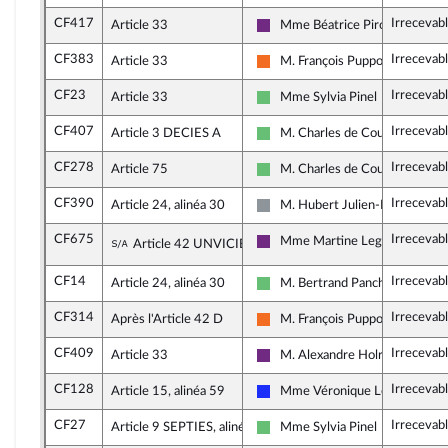
CF417
Irrecevab
Article 33
Mme Béatrice Piron
La République en Marche
CF383
Irrecevab
Article 33
M. François Pupponi
Mouvement Démocrate (MoDem
CF23
Irrecevab
Article 33
Mme Sylvia Pinel
Libertés et Territoires
CF407
Irrecevab
Article 3 DECIES A
M. Charles de Courson
Libertés et Territoires
CF278
Irrecevab
Article 75
M. Charles de Courson
Libertés et Territoires
CF390
Irrecevab
Article 24, alinéa 30
M. Hubert Julien-Laferrière
Non inscrit
CF675
Irrecevab
Sous-amendement de l'amendement n°CF
Mme Martine Leguille-Balloy
Article 42 UNVICIES
La République en Marche
CF14
Irrecevab
Article 24, alinéa 30
M. Bertrand Pancher
Libertés et Territoires
CF314
Irrecevab
Après l'Article 42 D
M. François Pupponi
Mouvement Démocrate (MoDem
CF409
Irrecevab
Article 33
M. Alexandre Holroyd
La République en Marche
CF128
Irrecevab
Article 15, alinéa 59
Mme Véronique Louwagie
Les Républicains
CF27
Irrecevab
Article 9 SEPTIES, alinéa 2
Mme Sylvia Pinel
Libertés et Territoires