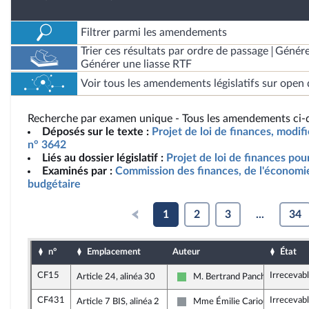
Filtrer parmi les amendements
Trier ces résultats par ordre de passage
Génére
Générer une liasse RTF
Voir tous les amendements législatifs sur open 
Recherche par examen unique - Tous les amendements ci-d
Déposés sur le texte :
Projet de loi de finances, modif
n° 3642
Liés au dossier législatif :
Projet de loi de finances po
Examinés par :
Commission des finances, de l'économie
budgétaire
1
2
3
...
34
n°
Emplacement
Auteur
État
CF15
Irrecevab
Article 24, alinéa 30
M. Bertrand Pancher
Libertés et Territoires
CF431
Irrecevab
Article 7 BIS, alinéa 2
Mme Émilie Cariou
Non inscrit