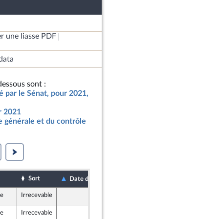
r une liasse PDF
data
essous sont :
ié par le Sénat, pour 2021,
ur 2021
 générale et du contrôle
Sort
Date de dépôt
Date d'examen
le
Irrecevable
9 décembre 2020
le
Irrecevable
10 décembre 2020