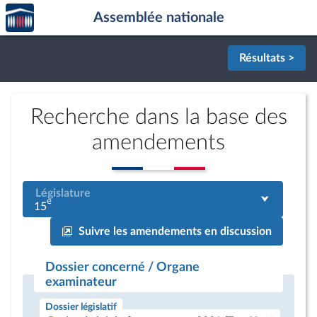
Accèder
Aller au contenu
Aller en bas de la page
Assemblée nationale
à la
page
d'accueil
Résultats >
Recherche dans la base des
amendements
Législature
e
15
Suivre les amendements en discussion
Dossier concerné / Organe
examinateur
Dossier législatif