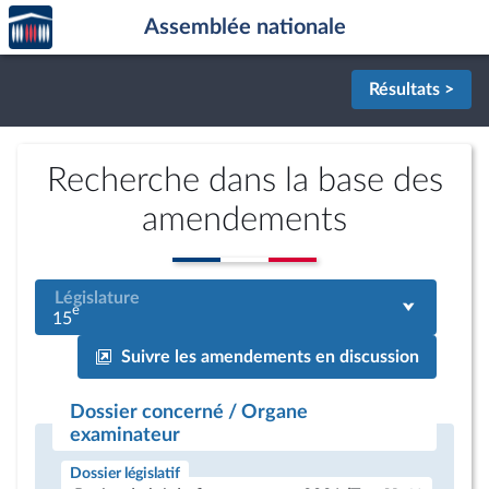
Accèder
Aller au contenu
Aller en bas de la page
Assemblée nationale
à la
page
d'accueil
Résultats >
Recherche dans la base des
amendements
Législature
e
15
Suivre les amendements en discussion
Dossier concerné / Organe
examinateur
Dossier législatif