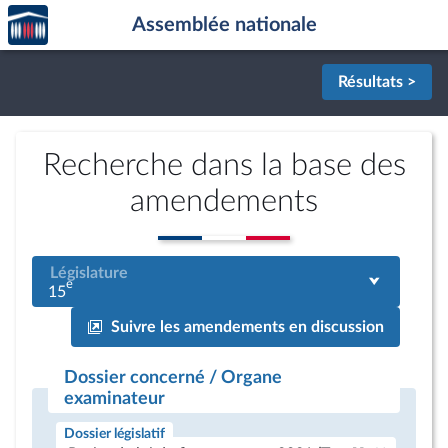
Accèder
Aller au contenu
Aller en bas de la page
Assemblée nationale
à la
page
d'accueil
Résultats >
Recherche dans la base des
amendements
Législature
e
15
Suivre les amendements en discussion
Dossier concerné / Organe
examinateur
Dossier législatif