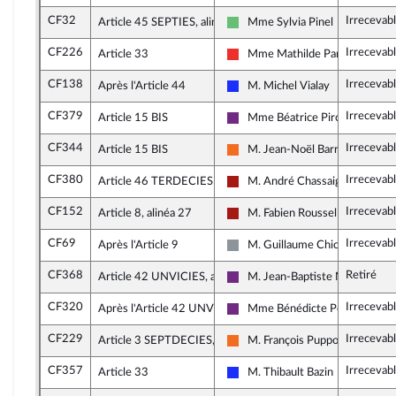
CF32
Irrecevab
Article 45 SEPTIES, alinéa 2
Mme Sylvia Pinel
Libertés et Territoires
CF226
Irrecevab
Article 33
Mme Mathilde Panot
La France insoumise
CF138
Irrecevab
Après l'Article 44
M. Michel Vialay
Les Républicains
CF379
Irrecevab
Article 15 BIS
Mme Béatrice Piron
La République en Marche
CF344
Irrecevab
Article 15 BIS
M. Jean-Noël Barrot
Mouvement Démocrate (MoDem
CF380
Irrecevab
Article 46 TERDECIES A, alinéa 1
M. André Chassaigne
Gauche démocrate et républica
CF152
Irrecevab
Article 8, alinéa 27
M. Fabien Roussel
Gauche démocrate et républica
CF69
Irrecevab
Après l'Article 9
M. Guillaume Chiche
Non inscrit
CF368
Retiré
Article 42 UNVICIES, alinéa 1
M. Jean-Baptiste Moreau
La République en Marche
CF320
Irrecevab
Après l'Article 42 UNVICIES
Mme Bénédicte Peyrol
La République en Marche
CF229
Irrecevab
Article 3 SEPTDECIES, alinéa 2
M. François Pupponi
Mouvement Démocrate (MoDem
CF357
Irrecevab
Article 33
M. Thibault Bazin
Les Républicains