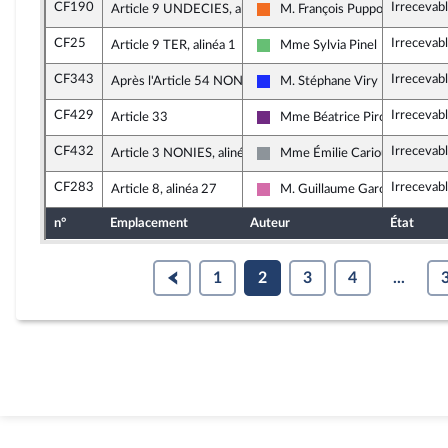
CF190
Irrecevab
Article 9 UNDECIES, alinéa 2
M. François Pupponi
Mouvement Démocrate (MoDem
CF25
Irrecevab
Article 9 TER, alinéa 1
Mme Sylvia Pinel
Libertés et Territoires
CF343
Irrecevab
Après l'Article 54 NONIES
M. Stéphane Viry
Les Républicains
CF429
Irrecevab
Article 33
Mme Béatrice Piron
La République en Marche
CF432
Irrecevab
Article 3 NONIES, alinéa 4
Mme Émilie Cariou
Non inscrit
CF283
Irrecevab
Article 8, alinéa 27
M. Guillaume Garot
Socialistes et apparentés
n°
Emplacement
Auteur
État
1
2
3
4
...