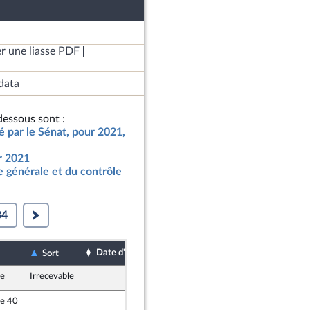
r une liasse PDF
data
essous sont :
ié par le Sénat, pour 2021,
ur 2021
 générale et du contrôle
34
Date d'examen
Date de dépôt
Sort
le
Irrecevable
10 décembre 2020
le 40
10 décembre 2020