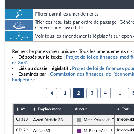
Filtrer parmi les amendements
Trier ces résultats par ordre de passage
Génére
Générer une liasse RTF
Voir tous les amendements législatifs sur open 
Recherche par examen unique - Tous les amendements ci-d
Déposés sur le texte :
Projet de loi de finances, modif
n° 3642
Liés au dossier législatif :
Projet de loi de finances po
Examinés par :
Commission des finances, de l'économie
budgétaire
1
2
3
4
...
n°
Emplacement
Auteur
État
CF319
Irrecevab
Avant l'Article 33
Mme Yolaine de Courson
Non inscrit
CF179
Irrecevab
Article 33
M. Pierre-Alain Raphan
La République en Marche