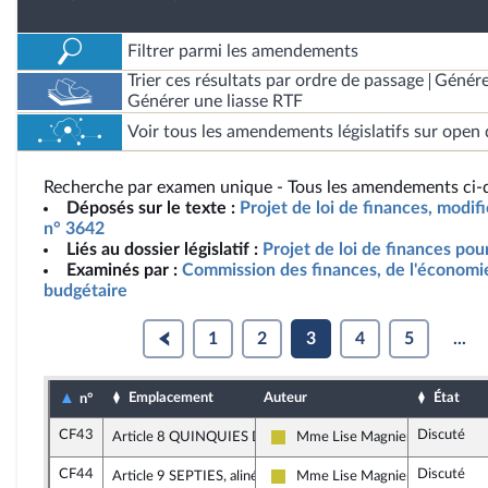
Filtrer parmi les amendements
Trier ces résultats par ordre de passage
Génére
Générer une liasse RTF
Voir tous les amendements législatifs sur open 
Recherche par examen unique - Tous les amendements ci-d
Déposés sur le texte :
Projet de loi de finances, modif
n° 3642
Liés au dossier législatif :
Projet de loi de finances po
Examinés par :
Commission des finances, de l'économie
budgétaire
1
2
3
4
5
...
Emplacement
Auteur
État
n°
CF43
Discuté
Article 8 QUINQUIES D, alinéa 1
Mme Lise Magnier
Agir ensemble
CF44
Discuté
Article 9 SEPTIES, alinéa 2
Mme Lise Magnier
Agir ensemble