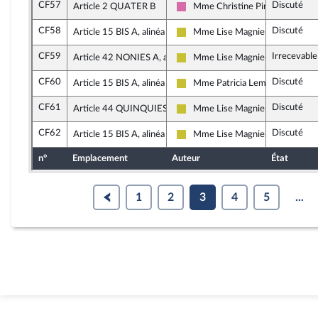
CF57
Discuté
Article 2 QUATER B
Mme Christine Pirès Beaune
Socialistes et apparentés
CF58
Discuté
Article 15 BIS A, alinéa 2
Mme Lise Magnier
Agir ensemble
CF59
Irrecevable
Article 42 NONIES A, alinéa 12
Mme Lise Magnier
Agir ensemble
CF60
Discuté
Article 15 BIS A, alinéa 2
Mme Patricia Lemoine
Agir ensemble
CF61
Discuté
Article 44 QUINQUIES
Mme Lise Magnier
Agir ensemble
CF62
Discuté
Article 15 BIS A, alinéa 2
Mme Lise Magnier
Agir ensemble
n°
Emplacement
Auteur
État
1
2
3
4
5
...