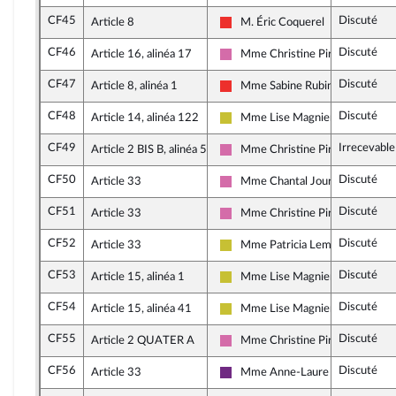
CF45
Discuté
Article 8
M. Éric Coquerel
La France insoumise
CF46
Discuté
Article 16, alinéa 17
Mme Christine Pirès Beaune
Socialistes et apparentés
CF47
Discuté
Article 8, alinéa 1
Mme Sabine Rubin
La France insoumise
CF48
Discuté
Article 14, alinéa 122
Mme Lise Magnier
Agir ensemble
CF49
Irrecevable
Article 2 BIS B, alinéa 5
Mme Christine Pirès Beaune
Socialistes et apparentés
CF50
Discuté
Article 33
Mme Chantal Jourdan
Socialistes et apparentés
CF51
Discuté
Article 33
Mme Christine Pirès Beaune
Socialistes et apparentés
CF52
Discuté
Article 33
Mme Patricia Lemoine
Agir ensemble
CF53
Discuté
Article 15, alinéa 1
Mme Lise Magnier
Agir ensemble
CF54
Discuté
Article 15, alinéa 41
Mme Lise Magnier
Agir ensemble
CF55
Discuté
Article 2 QUATER A
Mme Christine Pirès Beaune
Socialistes et apparentés
CF56
Discuté
Article 33
Mme Anne-Laure Cattelot
La République en Marche