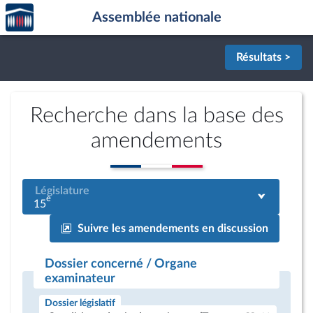
Accèder
Aller au contenu
Aller en bas de la page
Assemblée nationale
à la
page
d'accueil
Résultats >
Recherche dans la base des
amendements
Législature
e
15
Suivre les amendements en discussion
Dossier concerné / Organe
examinateur
Dossier législatif