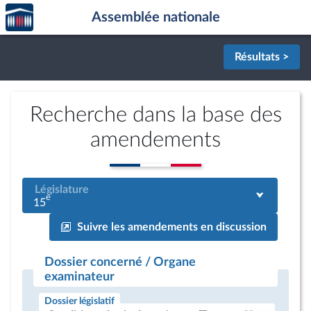
Accèder
Aller au contenu
Aller en bas de la page
Assemblée nationale
à la
page
d'accueil
Résultats >
Recherche dans la base des
amendements
Législature
e
15
Suivre les amendements en discussion
Dossier concerné / Organe
examinateur
Dossier législatif