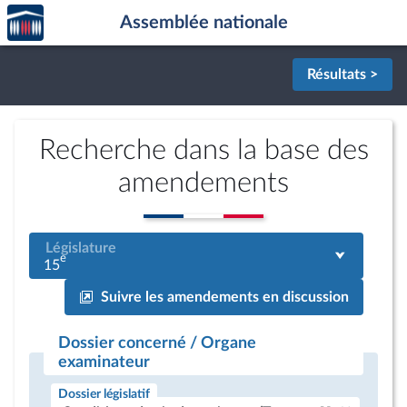
Accèder
Aller au contenu
Aller en bas de la page
Assemblée nationale
à la
page
d'accueil
Résultats >
Recherche dans la base des
amendements
Législature
e
15
Suivre les amendements en discussion
Dossier concerné / Organe
examinateur
Dossier législatif