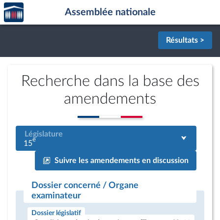
Accèder
Aller au contenu
Aller en bas de la page
Assemblée nationale
à la
page
d'accueil
Résultats >
Recherche dans la base des
amendements
Législature
e
15
Suivre les amendements en discussion
Dossier concerné / Organe
examinateur
Dossier législatif