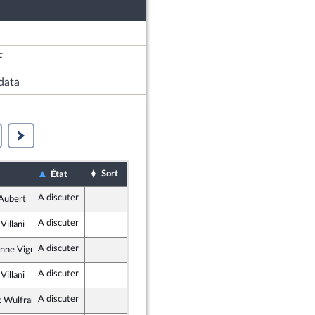
F
data
Sort
Date d'examen
Examiné par
État
A discuter
Assemblée nationale (séance publique)
 Aubert
cains
A discuter
Assemblée nationale (séance publique)
Villani
mocratie Solidarité
A discuter
Assemblée nationale (séance publique)
nne Vignon
que en Marche
A discuter
Assemblée nationale (séance publique)
Villani
mocratie Solidarité
A discuter
Assemblée nationale (séance publique)
 Wulfranc
crate et républicaine