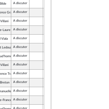
A discuter
Assemblée nationale (séance publique)
Bilde
A discuter
Assemblée nationale (séance publique)
ence Granjus
que en Marche
A discuter
Assemblée nationale (séance publique)
Villani
mocratie Solidarité
A discuter
Assemblée nationale (séance publique)
-Laure Blin
cains
A discuter
Assemblée nationale (séance publique)
 Viala
cains
A discuter
Assemblée nationale (séance publique)
t Ledoux
ble
A discuter
Assemblée nationale (séance publique)
Prud'homme
nsoumise
A discuter
Assemblée nationale (séance publique)
Villani
mocratie Solidarité
A discuter
Assemblée nationale (séance publique)
nce Trastour-Isnart
cains
A discuter
Assemblée nationale (séance publique)
 Breton
cains
A discuter
Assemblée nationale (séance publique)
anuelle Ménard
A discuter
Assemblée nationale (séance publique)
-France Brunet
que en Marche
A discuter
Assemblée nationale (séance publique)
Prud'homme