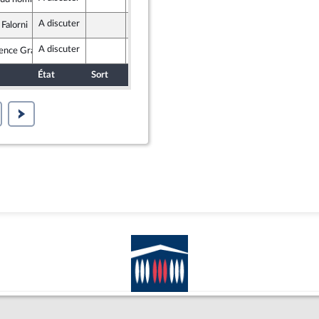
nsoumise
A discuter
Assemblée nationale (séance publique)
 Falorni
Territoires
A discuter
Assemblée nationale (séance publique)
ence Granjus
que en Marche
État
Sort
Date d'examen
Examiné par