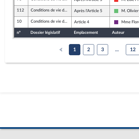
La France i
112
Conditions de vie des animaux
Après l'Article 5
M. Olivier
Libertés et 
10
Conditions de vie des animaux
Article 4
Mme Flor
La Républi
n°
Dossier législatif
Emplacement
Auteur
1
2
3
...
12