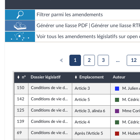
Filtrer parmi les amendements
Générer une liasse PDF
Générer une liasse RT
Voir tous les amendements législatifs sur open 
1
2
3
...
12
n°
Dossier législatif
Emplacement
Auteur
150
Conditions de vie des animaux
Article 3
M. Julien
Les Républi
142
Conditions de vie des animaux
Article 5
M. Cédric 
Écologie Dé
125
Conditions de vie des animaux
Article 3, alinéa 6
Mme Cori
La Républi
139
Conditions de vie des animaux
Article 4
M. Cédric 
Écologie Dé
69
Conditions de vie des animaux
Après l'Article 5
M. Hubert
Gauche démo