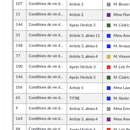
107
Conditions de vie des animaux
Article 2
M. Bruno 
Non inscrit
11
Conditions de vie des animaux
Article 2
Mme Flor
La Républi
144
Conditions de vie des animaux
Après l'Article 5
M. Cédric 
Écologie Dé
31
Conditions de vie des animaux
Article 3, alinéa 11
Mme Anne
Les Républi
148
Conditions de vie des animaux
Article 3, alinéa 6
M. Arnaud
Les Républi
77
Conditions de vie des animaux
Article 3, alinéa 4
M. Vincen
Agir ensem
100
Conditions de vie des animaux
Après l'Article 3
M. Loïc 
La France i
146
Conditions de vie des animaux
Après l'Article 5
M. Cédric 
Écologie Dé
106
Conditions de vie des animaux
Article 5
Mme Laure
Les Républi
65
Conditions de vie des animaux
TITRE
M. Xavier
Les Républi
9
Conditions de vie des animaux
Article 3, alinéa 4
Mme Emm
Non inscrit
164
Conditions de vie des animaux
Article 3, alinéa 4
Mme Anne
La Républi
98
Conditions de vie des animaux
Après l'Article 5
M. Loïc 