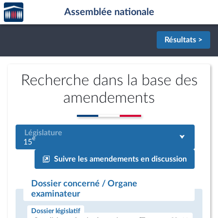
Accèder
Aller au contenu
Aller en bas de la page
Assemblée nationale
à la
page
d'accueil
Résultats >
Recherche dans la base des
amendements
Législature
e
15
Suivre les amendements en discussion
Dossier concerné / Organe
examinateur
Dossier législatif