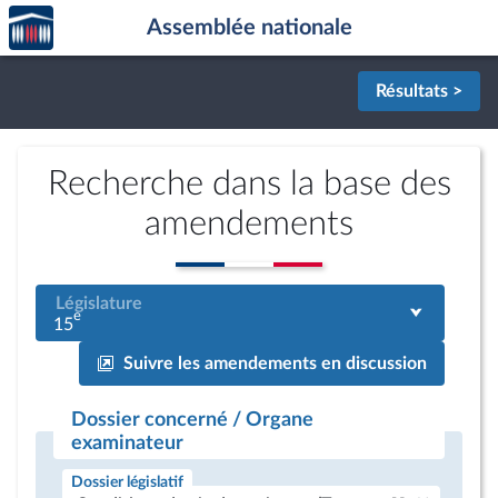
Accèder
Aller au contenu
Aller en bas de la page
Assemblée nationale
à la
page
d'accueil
Résultats >
Recherche dans la base des
amendements
Législature
e
15
Suivre les amendements en discussion
Dossier concerné / Organe
examinateur
Dossier législatif