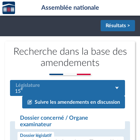
Accèder
Aller au contenu
Aller en bas de la page
Assemblée nationale
à la
page
d'accueil
Résultats >
Recherche dans la base des
amendements
Législature
e
15
Suivre les amendements en discussion
Dossier concerné / Organe
examinateur
Dossier législatif