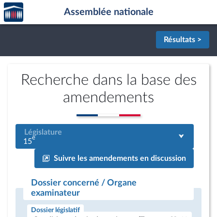
Accèder
Aller au contenu
Aller en bas de la page
Assemblée nationale
à la
page
d'accueil
Résultats >
Recherche dans la base des
amendements
Législature
e
15
Suivre les amendements en discussion
Dossier concerné / Organe
examinateur
Dossier législatif