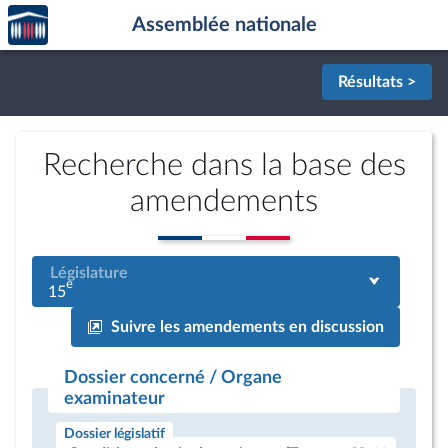
Accèder
Aller au contenu
Aller en bas de la page
Assemblée nationale
à la
page
d'accueil
Résultats >
Recherche dans la base des
amendements
Législature
e
15
Suivre les amendements en discussion
Dossier concerné / Organe
examinateur
Dossier législatif