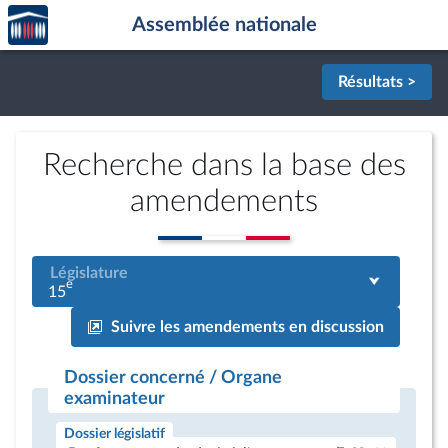
Accèder
Aller au contenu
Aller en bas de la page
Assemblée nationale
à la
page
d'accueil
Résultats >
Recherche dans la base des
amendements
Législature
e
15
Suivre les amendements en discussion
Dossier concerné / Organe
examinateur
Dossier législatif