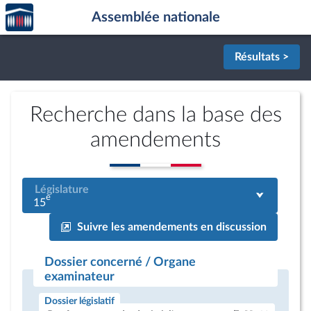
Accèder
Aller au contenu
Aller en bas de la page
Assemblée nationale
à la
page
d'accueil
Résultats >
Recherche dans la base des
amendements
Législature
e
15
Suivre les amendements en discussion
Dossier concerné / Organe
examinateur
Dossier législatif