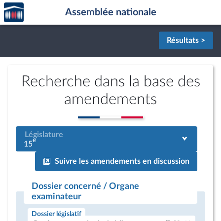
Accèder
Aller au contenu
Aller en bas de la page
Assemblée nationale
à la
page
d'accueil
Résultats >
Recherche dans la base des
amendements
Législature
e
15
Suivre les amendements en discussion
Dossier concerné / Organe
examinateur
Dossier législatif