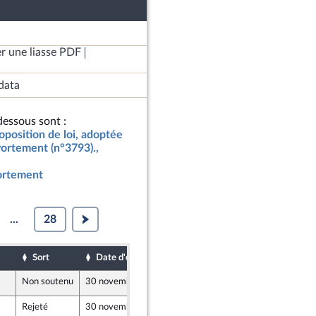
r une liasse PDF
data
essous sont :
oposition de loi, adoptée
avortement (n°3793).,
vortement
...
28
Sort
Date d'examen
Date de dépôt
Non soutenu
30 novembre 2021
15 février 2021
Rejeté
30 novembre 2021
15 février 2021