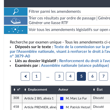
Filtrer parmi les amendements
Trier ces résultats par ordre de passage
Génére
Générer une liasse RTF
Voir tous les amendements législatifs sur open 
Recherche par examen unique - Tous les amendements ci-d
Déposés sur le texte :
Texte de la commission sur la pr
par l'Assemblée nationale, visant à renforcer le droit à l'
n° 3879-A0
Liés au dossier législatif :
Renforcement du droit à l'a
Examinés par :
Assemblée nationale (séance publique)
1
...
3
4
5
6
7
n°
Emplacement
Auteur
État
308
Discuté
Article 2 BIS, alinéa 1
M. Marc Le Fur
Les Républicains
458
Discuté
Article PREMIER, alinéa 2
M. Patrick Hetzel
Les Républicains