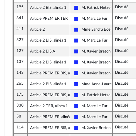
195
Discuté
Article 2 BIS, alinéa 1
M. Patrick Hetzel
Les Républicains
341
Discuté
Article PREMIER TER
M. Marc Le Fur
Les Républicains
411
Discuté
Article 2
Mme Sandra Boëlle
Les Républicains
327
Discuté
Article 2 BIS, alinéa 1
M. Marc Le Fur
Les Républicains
127
Discuté
Article 2 BIS A
M. Xavier Breton
Les Républicains
137
Discuté
Article 2 BIS, alinéa 1
M. Xavier Breton
Les Républicains
143
Discuté
Article PREMIER BIS, alinéa 2
M. Xavier Breton
Les Républicains
265
Discuté
Article 2 BIS, alinéa 1
Mme Anne-Laure Blin
Les Républicains
175
Discuté
Article PREMIER BIS, alinéa 4
M. Patrick Hetzel
Les Républicains
330
Discuté
Article 2 TER, alinéa 1
M. Marc Le Fur
Les Républicains
58
Discuté
Article PREMIER, alinéa 2
M. Marc Le Fur
Les Républicains
114
Discuté
Article PREMIER BIS, alinéa 2
M. Xavier Breton
Les Républicains