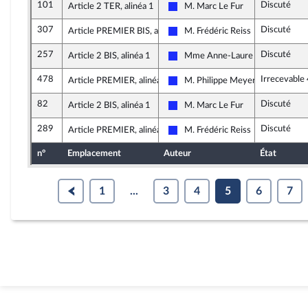
101
Discuté
Article 2 TER, alinéa 1
M. Marc Le Fur
Les Républicains
307
Discuté
Article PREMIER BIS, alinéa 2
M. Frédéric Reiss
Les Républicains
257
Discuté
Article 2 BIS, alinéa 1
Mme Anne-Laure Blin
Les Républicains
478
Irrecevable
Article PREMIER, alinéa 3
M. Philippe Meyer
Les Républicains
82
Discuté
Article 2 BIS, alinéa 1
M. Marc Le Fur
Les Républicains
289
Discuté
Article PREMIER, alinéa 3
M. Frédéric Reiss
Les Républicains
n°
Emplacement
Auteur
État
1
...
3
4
5
6
7