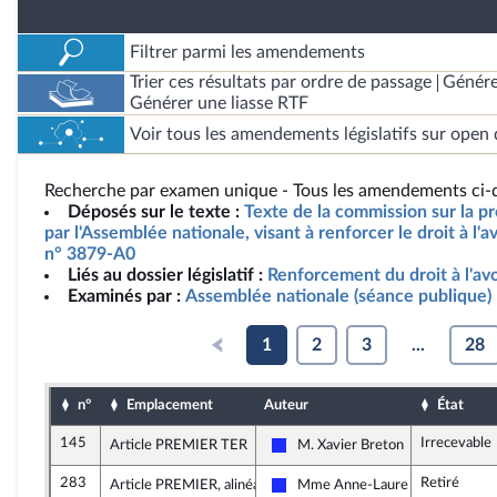
Filtrer parmi les amendements
Trier ces résultats par ordre de passage
Génére
Générer une liasse RTF
Voir tous les amendements législatifs sur open 
Recherche par examen unique - Tous les amendements ci-d
Déposés sur le texte :
Texte de la commission sur la pr
par l'Assemblée nationale, visant à renforcer le droit à l'
n° 3879-A0
Liés au dossier législatif :
Renforcement du droit à l'a
Examinés par :
Assemblée nationale (séance publique)
1
2
3
...
28
n°
Emplacement
Auteur
État
145
Irrecevable
Article PREMIER TER
M. Xavier Breton
Les Républicains
283
Retiré
Article PREMIER, alinéa 3
Mme Anne-Laure Blin
Les Républicains