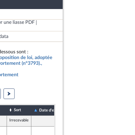
r une liasse PDF
data
essous sont :
oposition de loi, adoptée
avortement (n°3793).,
vortement
Sort
Date de dépôt
Date d'examen
Irrecevable
15 février 2021
15 février 2021