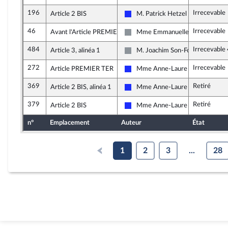
196
Irrecevable
Article 2 BIS
M. Patrick Hetzel
Les Républicains
46
Irrecevable
Avant l'Article PREMIER
Mme Emmanuelle Ménard
Non inscrit
484
Irrecevable
Article 3, alinéa 1
M. Joachim Son-Forget
Non inscrit
272
Irrecevable
Article PREMIER TER
Mme Anne-Laure Blin
Les Républicains
369
Retiré
Article 2 BIS, alinéa 1
Mme Anne-Laure Blin
Les Républicains
379
Retiré
Article 2 BIS
Mme Anne-Laure Blin
Les Républicains
n°
Emplacement
Auteur
État
1
2
3
...
28