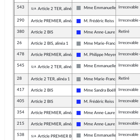
543
Irrecevable
Sous-amendement de l'amendement n°135
Mme Emmanuelle Ménard
Article 2 TER, alinéa 1
Non inscrit
290
Irrecevable
Article PREMIER, alinéa 3
M. Frédéric Reiss
Les Républicains
380
Retiré
Article 2 BIS
Mme Anne-Laure Blin
Les Républicains
26
Irrecevable
Article 2 BIS, alinéa 1
Mme Marie-France Lorho
Non inscrit
478
Irrecevable
Article PREMIER, alinéa 3
M. Philippe Meyer
Les Républicains
545
Irrecevable
Sous-amendement de l'amendement n°135
Mme Emmanuelle Ménard
Article 2 TER, alinéa 1
Non inscrit
28
Retiré
Article 2 TER, alinéa 1
Mme Marie-France Lorho
Non inscrit
417
Irrecevable
Article 2 BIS
Mme Sandra Boëlle
Les Républicains
405
Irrecevable
Article 2 BIS
M. Frédéric Reiss
Les Républicains
354
Irrecevable
Article PREMIER, alinéa 2
Mme Anne-Laure Blin
Les Républicains
215
Irrecevable
Article PREMIER, alinéa 3
Mme Anne-Laure Blin
Les Républicains
538
Irrecevable
Sous-amendement de l'amendement n°115
Mme Emmanuelle Ménard
Article PREMIER BIS, alinéa 2
Non inscrit