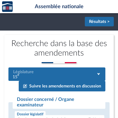
Accèder
Aller au contenu
Aller en bas de la page
Assemblée nationale
à la
page
d'accueil
Résultats >
Recherche dans la base des
amendements
Législature
e
15
Suivre les amendements en discussion
Dossier concerné / Organe
examinateur
Dossier législatif