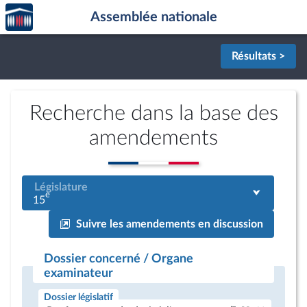
Accèder
Aller au contenu
Aller en bas de la page
Assemblée nationale
à la
page
d'accueil
Résultats >
Recherche dans la base des
amendements
Législature
e
15
Suivre les amendements en discussion
Dossier concerné / Organe
examinateur
Dossier législatif