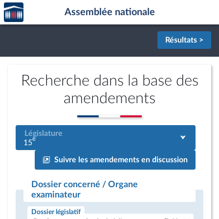
Accèder
Aller au contenu
Aller en bas de la page
Assemblée nationale
à la
page
d'accueil
Résultats >
Recherche dans la base des
amendements
Législature
e
15
Suivre les amendements en discussion
Dossier concerné / Organe
examinateur
Dossier législatif